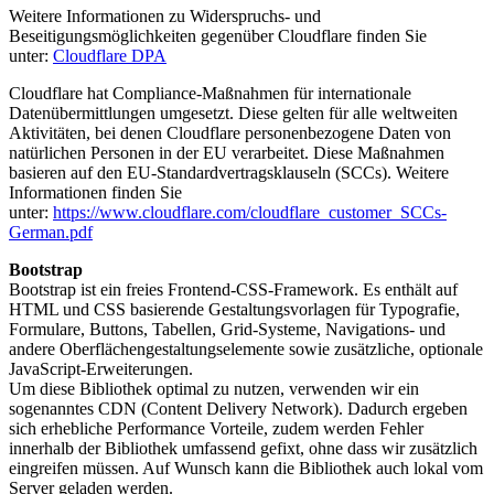
Weitere Informationen zu Widerspruchs- und
Beseitigungsmöglichkeiten gegenüber Cloudflare finden Sie
unter:
Cloudflare DPA
Cloudflare hat Compliance-Maßnahmen für internationale
Datenübermittlungen umgesetzt. Diese gelten für alle weltweiten
Aktivitäten, bei denen Cloudflare personenbezogene Daten von
natürlichen Personen in der EU verarbeitet. Diese Maßnahmen
basieren auf den EU-Standardvertragsklauseln (SCCs). Weitere
Informationen finden Sie
unter:
https://www.cloudflare.com/cloudflare_customer_SCCs-
German.pdf
Bootstrap
Bootstrap ist ein freies Frontend-CSS-Framework. Es enthält auf
HTML und CSS basierende Gestaltungsvorlagen für Typografie,
Formulare, Buttons, Tabellen, Grid-Systeme, Navigations- und
andere Oberflächengestaltungselemente sowie zusätzliche, optionale
JavaScript-Erweiterungen.
Um diese Bibliothek optimal zu nutzen, verwenden wir ein
sogenanntes CDN (Content Delivery Network). Dadurch ergeben
sich erhebliche Performance Vorteile, zudem werden Fehler
innerhalb der Bibliothek umfassend gefixt, ohne dass wir zusätzlich
eingreifen müssen. Auf Wunsch kann die Bibliothek auch lokal vom
Server geladen werden.