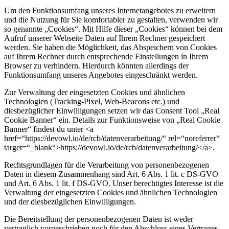
Um den Funktionsumfang unseres Internetangebotes zu erweitern
und die Nutzung für Sie komfortabler zu gestalten, verwenden wir
so genannte „Cookies“. Mit Hilfe dieser „Cookies“ können bei dem
Aufruf unserer Webseite Daten auf Ihrem Rechner gespeichert
werden. Sie haben die Möglichkeit, das Abspeichern von Cookies
auf Ihrem Rechner durch entsprechende Einstellungen in Ihrem
Browser zu verhindern. Hierdurch könnten allerdings der
Funktionsumfang unseres Angebotes eingeschränkt werden.
Zur Verwaltung der eingesetzten Cookies und ähnlichen
Technologien (Tracking-Pixel, Web-Beacons etc.) und
diesbezüglicher Einwilligungen setzen wir das Consent Tool „Real
Cookie Banner“ ein. Details zur Funktionsweise von „Real Cookie
Banner“ findest du unter <a
href=“https://devowl.io/de/rcb/datenverarbeitung/“ rel=“noreferrer“
target=“_blank“>https://devowl.io/de/rcb/datenverarbeitung/</a>.
Rechtsgrundlagen für die Verarbeitung von personenbezogenen
Daten in diesem Zusammenhang sind Art. 6 Abs. 1 lit. c DS-GVO
und Art. 6 Abs. 1 lit. f DS-GVO. Unser berechtigtes Interesse ist die
Verwaltung der eingesetzten Cookies und ähnlichen Technologien
und der diesbezüglichen Einwilligungen.
Die Bereitstellung der personenbezogenen Daten ist weder
vertraglich vorgeschrieben noch für den Abschluss eines Vertrages